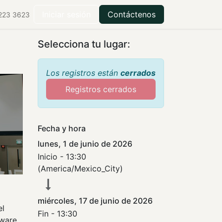
ilantropía
Centro de recursos
Iniciar sesión
Contáctenos
223 3623
Selecciona tu lugar:
Los registros están
cerrados
Registros cerrados
Fecha y hora
lunes, 1 de junio de 2026
Inicio -
13:30
(
America/Mexico_City
)
miércoles, 17 de junio de 2026
el
Fin -
13:30
tware,