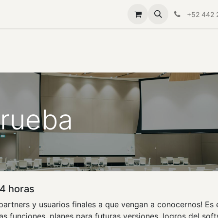
Servicios a empresas
Aliado Cemefi
Quiero ayudar
F
+52 442 
Prueba
4 horas
artners y usuarios finales a que vengan a conocernos! Es 
as funciones, planes para futuras versiones, logros del sof