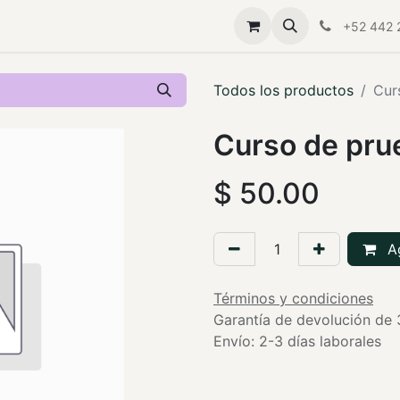
Servicios a empresas
Aliado Cemefi
Quiero ayudar
F
+52 442 
Todos los productos
Cur
Curso de pru
$
50.00
Ag
Términos y condiciones
Garantía de devolución de 
Envío: 2-3 días laborales