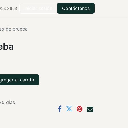
ilantropía
Centro de recursos
Iniciar sesión
Contáctenos
223 3623
so de prueba
eba
regar al carrito
30 días