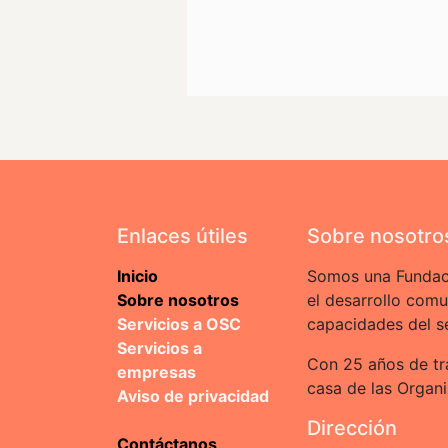
Enlaces útiles
Sobre nosotro
Inicio
Somos una Fundac
Sobre nosotros
el desarrollo comu
Servicios a OSC
capacidades del se
Servicios a
Con 25 años de tr
empresas
casa de las Organi
Aviso de privacidad
Dirección
Contáctanos