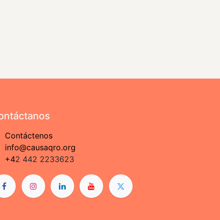
ontáctanos
Contáctenos
info@causaqro.org
+4
2 442 2233623