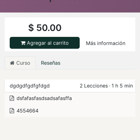
$
50.00
Agregar al carrito
Más información
Curso
Reseñas
dgdgdfgdfgfdgd
2
Lecciones
·
1 h 5 min
dsfafasfasdsadsafasffa
4554664