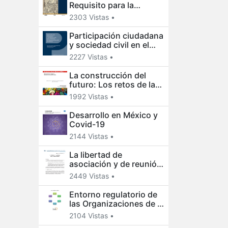
Requisito para la
consolidación de una
2303 Vistas •
democracia ética
Participación ciudadana
y sociedad civil en el
proceso de
2227 Vistas •
democratización en
México
La construcción del
futuro: Los retos de las
ciencias sociales en
1992 Vistas •
México
Desarrollo en México y
Covid-19
2144 Vistas •
La libertad de
asociación y de reunión
en México
2449 Vistas •
Entorno regulatorio de
las Organizaciones de la
Sociedad Civil en
2104 Vistas •
México