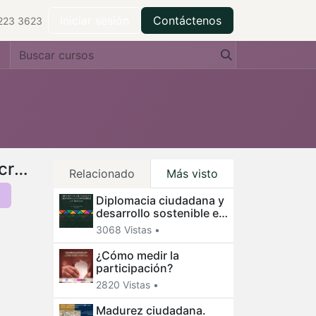
ilantropía
Centro de recursos
Iniciar sesión
Contáctenos
223 3623
Madurez ciudadana. Requisito para la consolidación de una democracia ética
Relacionado
Más visto
Diplomacia ciudadana y
desarrollo sostenible en
México
3068 Vistas •
¿Cómo medir la
participación?
2820 Vistas •
Madurez ciudadana.