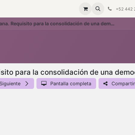
Servicios a empresas
Aliado Cemefi
Quiero ayudar
F
+52 442 
 Requisito para la consolidación de una democracia ética
Siguiente
Pantalla completa
Compartir