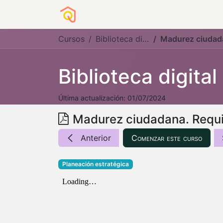
Sobre nosotros
Servicios a OSC
Cursos
Biblioteca digital
Madurez ciudadana.
Biblioteca digital
Última actualización:
01/07/2024
Anterior
Comenzar este curso
Planeación estratégica