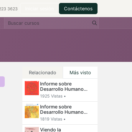
ilantropía
Centro de recursos
Iniciar sesión
Contáctenos
223 3623
Relacionado
Más visto
Informe sobre
Desarrollo Humano
2020
1925 Vistas •
Informe sobre
Desarrollo Humano
2019
1819 Vistas •
Viendo la