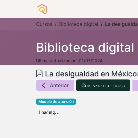
Sobre nosotros
Servicios a OSC
Cursos
Biblioteca digital
La desigualda
Biblioteca digital
Última actualización:
01/07/2024
La desigualdad en México:
Anterior
Comenzar este curso
Modelo de atención