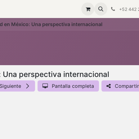
Servicios a empresas
Aliado Cemefi
Quiero ayudar
F
+52 442 
d en México: Una perspectiva internacional
 Una perspectiva internacional
Siguiente
Pantalla completa
Compartir